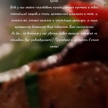
кухня.
pa
Ведь у нас можно попробовать традиционные кучмачи и лобио,
pc
нежнейший сациви и пхали, ароматные шашлыки и люля, и,
конечно же, сочные хинкали и хрустящие хачапури, а наше
ароматное домашнее вино поднимет Вам настроение.
Ах да… по вечерам у нас звучит живая музыка, которая не
оставит Вас равнодушным)) Приходите и убедитесь в этом
сами!